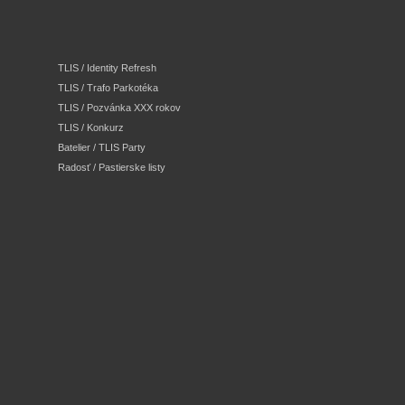
TLIS / Identity Refresh
TLIS / Trafo Parkotéka
TLIS / Pozvánka XXX rokov
TLIS / Konkurz
Batelier / TLIS Party
Radosť / Pastierske listy